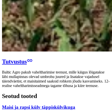
link
Tutvustus
Baltic Agro pakub vaheltharimise teenust, mille käigus lõigatakse
läbi mullapinnas olevad umbrohu juured ja lisatakse vajadusel
täiendväetist, et maisitaimed saaksid rohkem jõudu kasvamiseks. 12-
realise vaheltharimisseadmega tagame tõhusa ja kiire teenuse.
Seotud tooted
Maisi ja rapsi külv täppiskülvikuga