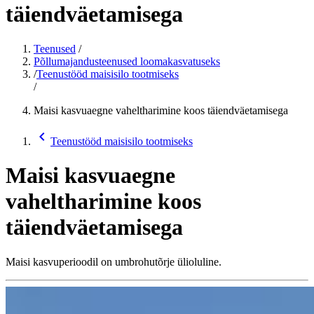
täiendväetamisega
Teenused
/
Põllumajandusteenused loomakasvatuseks
/
Teenustööd maisisilo tootmiseks
/
Maisi kasvuaegne vaheltharimine koos täiendväetamisega
chevron_backward
Teenustööd maisisilo tootmiseks
Maisi kasvuaegne
vaheltharimine koos
täiendväetamisega
Maisi kasvuperioodil on umbrohutõrje ülioluline.