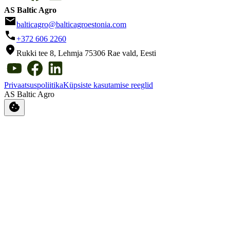
AS Baltic Agro
email
balticagro@balticagroestonia.com
phone
+372 606 2260
location_on
Rukki tee 8, Lehmja 75306 Rae vald, Eesti
Privaatsuspoliitika
Küpsiste kasutamise reeglid
AS Baltic Agro
cookie