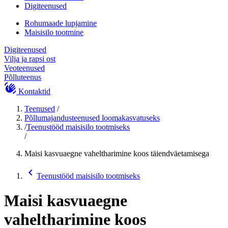
Digiteenused
Rohumaade lupjamine
Maisisilo tootmine
Digiteenused
Vilja ja rapsi ost
Veoteenused
Põlluteenus
waving_hand
Kontaktid
Teenused
/
Põllumajandusteenused loomakasvatuseks
/
Teenustööd maisisilo tootmiseks
/
Maisi kasvuaegne vaheltharimine koos täiendväetamisega
chevron_backward
Teenustööd maisisilo tootmiseks
Maisi kasvuaegne
vaheltharimine koos