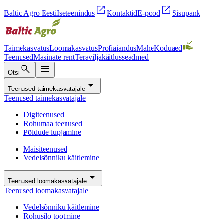
open_in_new
open_in_new
Baltic Agro Eesti
Iseteenindus
Kontaktid
E-pood
Sisupank
Taimekasvatus
Loomakasvatus
Profiaiandus
Mahe
Koduaed
Teenused
Masinate rent
Teraviljakäitlusseadmed
search
menu
Otsi
arrow_drop_down
Teenused taimekasvatajale
Teenused taimekasvatajale
Digiteenused
Rohumaa teenused
Põldude lupjamine
Maisiteenused
Vedelsõnniku käitlemine
arrow_drop_down
Teenused loomakasvatajale
Teenused loomakasvatajale
Vedelsõnniku käitlemine
Rohusilo tootmine