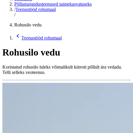
Põllumajandusteenused taimekasvatuseks
/
Teenustööd rohumaal
/
Rohusilo vedu
chevron_backward
Teenustööd rohumaal
Rohusilo vedu
Koristatud rohusilo tuleks võimalikult kiiresti põllult ära vedada.
Telli selleks veoteenus.