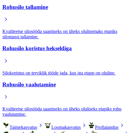
Rohusilo tallamine
chevron_right
Kvaliteetse silosööda saamiseks on üheks olulisemaks etapiks
silomassi tallamine.
Rohusilo koristus hekseldiga
chevron_right
Silokoristus on terviklik tööde jada, kus iga etapp on oluline.
Rohusilo vaalutamine
chevron_right
Kvaliteetse silosööda saamiseks on üheks oluliseks etapiks rohu
vaalutamine.
chevron_right
chevron_right
chevron_right
Taimekasvatus
Loomakasvatus
Profiaiandus