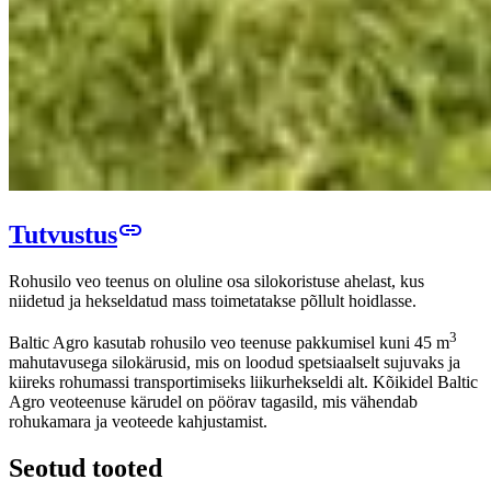
link
Tutvustus
Rohusilo veo teenus on oluline osa silokoristuse ahelast, kus
niidetud ja hekseldatud mass toimetatakse põllult hoidlasse.
3
Baltic Agro kasutab rohusilo veo teenuse pakkumisel kuni 45 m
mahutavusega silokärusid, mis on loodud spetsiaalselt sujuvaks ja
kiireks rohumassi transportimiseks liikurhekseldi alt. Kõikidel Baltic
Agro veoteenuse kärudel on pöörav tagasild, mis vähendab
rohukamara ja veoteede kahjustamist.
Seotud tooted