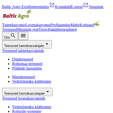
open_in_new
open_in_new
Baltic Agro Eesti
Iseteenindus
Kontaktid
E-pood
Sisupank
Taimekasvatus
Loomakasvatus
Profiaiandus
Mahe
Koduaed
Teenused
Masinate rent
Teraviljakäitlusseadmed
search
menu
Otsi
arrow_drop_down
Teenused taimekasvatajale
Teenused taimekasvatajale
Digiteenused
Rohumaa teenused
Põldude lupjamine
Maisiteenused
Vedelsõnniku käitlemine
arrow_drop_down
Teenused loomakasvatajale
Teenused loomakasvatajale
Vedelsõnniku käitlemine
Rohusilo tootmine