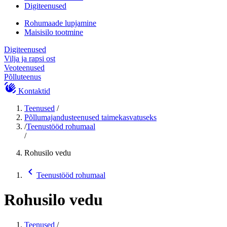
Digiteenused
Rohumaade lupjamine
Maisisilo tootmine
Digiteenused
Vilja ja rapsi ost
Veoteenused
Põlluteenus
waving_hand
Kontaktid
Teenused
/
Põllumajandusteenused taimekasvatuseks
/
Teenustööd rohumaal
/
Rohusilo vedu
chevron_backward
Teenustööd rohumaal
Rohusilo vedu
Teenused
/