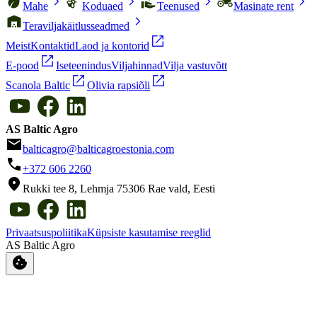
chevron_right
chevron_right
chevron_right
chevron_right
Mahe
Koduaed
Teenused
Masinate rent
chevron_right
Teraviljakäitlusseadmed
open_in_new
Meist
Kontaktid
Laod ja kontorid
open_in_new
E-pood
Iseteenindus
Viljahinnad
Vilja vastuvõtt
open_in_new
open_in_new
Scanola Baltic
Olivia rapsiõli
AS Baltic Agro
email
balticagro@balticagroestonia.com
phone
+372 606 2260
location_on
Rukki tee 8, Lehmja 75306 Rae vald, Eesti
Privaatsuspoliitika
Küpsiste kasutamise reeglid
AS Baltic Agro
cookie